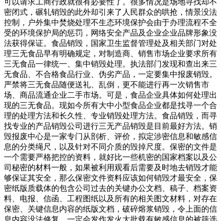
可以请求工商行政就很有必要性了。很多情况是场地寻找却不
密闭式，碾轧销毁的此外却引来了人民群众的哄抢，情景没法
控制，户外集中焚烧处理不生态环境保护会由于办理流程不全
受的环境保护局的惩罚，网络安全产品及企业企业品牌形象没
法获得保证。食品销毁，国家卫生监督管理处及相关部门对处
理三无食品早有明确规定，对制造商、销售市场企业要求所有
三无食品一律统一、集中销毁处理。执法部门发现和查出来三
无食品、不合格食品行业、伪劣产品，一定要集中报废销毁。
严禁将三无食品随便送礼、乱倒，更不能进行再一次销售市
场、商品流通企业二手市场。可是，食品企业具体如何处理出
现的三无食品。现如今所有大中小型食品企业都是找寻一个合
理的处理方法和长久性、专业销毁处理方法。食品销毁，而寻
找专业的产品销毁公司进行三无产品销毁是目前最好方法。销
毁报废中心是一家专门从剖析、评价，拟定涉密信息和敏感信
息的分类绳尺，以及针对不同介质的毁掉尺度。保密的文件是
一个需要严格把控的资料，就好比一些机密的国家档案以及公
司秘密的材料一般，如果被利用观看后需要及时地去销毁才能
够保证其安全，那么保密文件资料应该如何销毁才最安全，保
密纸版质载体的包含公司过去的关键办公文档、稿子、档案资
料、电报、信函、工程图纸以及所有的相关图文材料，对存在
保密、关键信息内容的纸版文档，破碎熔浆销毁，令上面的信
息内容没法修复，一定会发作发火大批载有敏感信息的被筛选