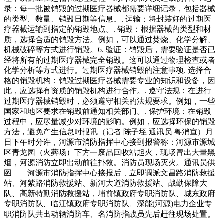
录：每一批被销毁的过期医疗器械都需要详细记录，包括器械
的类型、数量、销毁日期等信息。. 运输：将封装好的过期医
疗器械运输到指定的销毁地点。. 销毁：根据器械的类型和材
质，选择合适的销毁方法。例如，可以通过焚烧、化学分解、
机械破碎等方式进行销毁。6. 验证：销毁后，需要验证是否已
经将所有的过期医疗器械完全销毁。这可以通过物理检查或者
化学分析等方式进行。过期医疗器械销毁的注意事项. 选择合
格的销毁机构：销毁过期医疗器械需要专业的知识和设备，因
此，应选择有资质的销毁机构进行合作。. 遵守法规：在进行
过期医疗器械销毁时，必须遵守相关的法规要求。例如，一些
国家和地区要求在销毁前通知相关部门。. 保护环境：在销毁
过程中，应尽量减少对环境的影响。例如，应选择环保的销毁
方法，避免产生信息时报讯（记者 陈子垤 通讯员 粤消宣）月
日下午时分许，河源市消防指挥中心接到报警称：河源市源城
区青龙园（火葬场）下方一废品回收站起火，现场冒出大量黑
烟，河源消防立即出动前往扑救。消防员现场灭火。通讯员供
图 河源市消防指挥中心接报后，立即调派文昌路消防救援
站、河紫路消防救援站、新河大道消防救援站、战勤保障大
队、高新特勤消防救援站，埔前镇政府专职消防队、城东政府
专职消防队、临江镇政府专职消防队、深能(河源)电力企业专
职消防队共出动辆消防车、名消防指战员先后赶往现场处置。