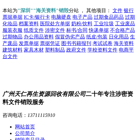
本站为
"深圳""海关资料"销毁
分站 ， 其他项目：
文件
银行
票据单据
IC卡/银行卡
电脑硬盘
电子产品
过期食品药品
过期
化妆品
档案资料
医院处方单据
奶粉/饮料
工业垃圾
工业废品
服装衣服
纸质文件
涉密文件
标书/合同
快递单据
不合格产品
过期物品
办公用品资料
假冒伪劣产品
纸皮/包装
日化用品
生
产废品
发票单据
票据凭证
图书书籍报刊
考试试卷
海关资料
建筑材料
家具木材
塑料制品
政府文件
学校资料文件
电商平
台文件
广州天仁再生资源回收有限公司
二十年专注涉密资
料文件销毁服务
咨询电话：
13711115910
网站首页
公司简介
销毁产品目录