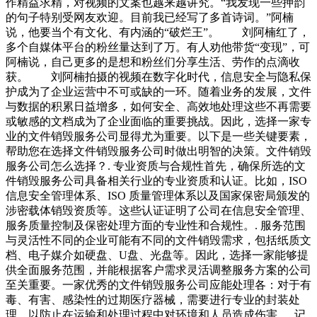
作精益求精，对视频的文案也越来越讲究。“我发现一些押韵
的句子特别受网友欢迎。目前我已经写了多首诗词。”阿楠
说，他要当个有文化、有内涵的“破烂王”。 刘阿楠红了，
多个自媒体平台的粉丝量达到了万。有人劝他带货“变现”，可
阿楠说，自己更多的是想和粉丝们分享生活、劳作的点滴收
获。 刘阿楠拍摄的视频在数字化时代，信息安全与隐私保
护成为了企业运营中不可或缺的一环。随着业务的发展，文件
与数据的积累日益增多，如何安全、高效地处理这些不再需要
或敏感的文档成为了企业面临的重要挑战。因此，选择一家专
业的文件销毁服务公司显得尤为重要。以下是一些关键要素，
帮助您在选择文件销毁服务公司时做出明智的决策。文件销毁
服务公司怎么选择？. 专业资质与合规性首先，确保所选的文
件销毁服务公司具备相关行业的专业资质和认证。比如，ISO
信息安全管理体系、ISO 质量管理体系以及国家保密局颁发的
涉密载体销毁资质等。这些认证证明了公司在信息安全管理、
服务质量控制及保密处理方面的专业性和合规性。. 服务范围
与灵活性不同的企业可能有不同的文件销毁需求，包括纸质文
档、电子媒介如硬盘、U盘、光盘等。因此，选择一家能够提
供全面服务范围，并能根据客户需求灵活调整服务方案的公司
至关重要。一家优秀的文件销毁服务公司应能处理各：对于有
毒、有害、感染性的过期医疗器械，需要进行专业的封装处
理，以防止在运输和处理过程中对环境和人员造成伤害。. 记