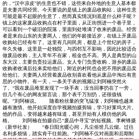
的，“汉中凉皮”的生意也不错，这些来自外地的生意人基本都
是夫妻共同经营。今天要说的是镇上的废品收购站，这种生意
可能是最不起眼的生意了，然而真实情况到底是什么样子呢？
镇上的这家废品收购点在村子里面，从正街拐进一个巷子里，
可以看到一个破旧的院落，里面到处堆满了收来的废品。经营
者是来自山东的夫妻两人，他们的年龄接近岁，在镇上开废品
收购站已经有年了。这里有几间民房，都是上个世纪的房子，
年久失修。这里是一处独院，与四邻互不影响，因此比较适合
做废品收购，主人常年不在家，租金也不高。男人是典型的山
东大汉，主要负责拉运废品。女人专门负责收购，游乡的废品
收购者收满后拉来卖给他们，附近的村民也会把不用的废品卖
给他们。夫妻两人经营着废品收别喜欢看他从废品中淘出有意
思的小物件。有一天，一条关于表的视频让刘阿楠突然火
了。“我在废品堆里发现了一块手表，没当回事扔在了一旁，
但几个有心的网友留言说，那个表千万别扔，还很值钱
呢。”刘阿楠说。 随着粉丝量的突飞猛涨，刘阿楠也越来
越有激情。他开始深度自学视频拍摄剪辑，学习好莱坞大片。
他的作品，变得越来越有味道，甚至开始有人模仿他的风
格。 刘阿楠在拍摄自己“废品中寻宝”的短视频。李树锋摄
（新华社发） “春日阳光暖心间，凡尘俗世几云烟。过往
名利多烦恼，踏实肯干往前跑。”刘阿楠不仅对画面和后期制