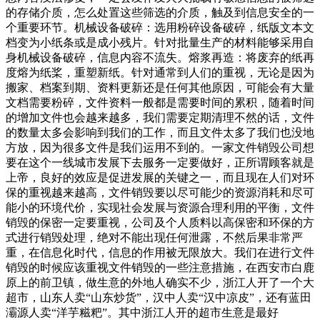
的存储介质，怎么处置这些筛选的介质，触及到信息安全的一
个重要环节。机械设备破碎：选用粉碎设备破碎，纸版文本文
档变为小纸条或是成小残片。针对批量生产的材料能够采用自
身机械设备破碎，信息内容不流失。熔浆再造：将废弃的纸再
度熔为纸桨，重塑新纸。针对通常到人们的重视，无论是因为
搬家、档案到期、资料更新还是任何其他原因，可能会有大量
文档需要粉碎，文件资料一般都是需要时间的累积，随着时间
的增加文件也会越来越多，我们需要定期清理不然的话，文件
的数量太多会影响到我们的工作，而且文件太多了我们也没地
方放，因为很多文件是我们运用不到的。一家文件销毁公司想
要在这个一线城市发展下去服务一定要做好，正所谓顾客就是
上帝，良好的效应是促进发展的关键之一，而且现在人们对环
保的重视越来越高，文件销毁要以尽可能少的资源消耗和尽可
能小的环境代价，实现社会发展与资源合理利用的平衡，文件
销毁的保密一定要重视，公司及个人质料以高保密和环保的方
式进行销毁处理，绝对不能出现任何泄露，不然后果非常严
重，在信息化时代，信息的作用被无限放大。我们在进行文件
销毁的时候应该重视文件销毁的一些注意措施，在西安市白鹿
原上的前卫镇，做生意的外地人确实不少，浙江人开了一个大
超市，山东人卖“山东炒货”，汉中人卖“汉中凉皮”，还有蓝田
灞源人卖“洋芋糍粑”。其中浙江人开的超市生意是最好