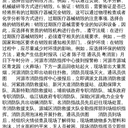
质，选择合适的销毁方法。例如，可以通过焚烧、化学分解、
机械破碎等方式进行销毁。6. 验证：销毁后，需要验证是否已
经将所有的过期医疗器械完全销毁。这可以通过物理检查或者
化学分析等方式进行。过期医疗器械销毁的注意事项. 选择合
格的销毁机构：销毁过期医疗器械需要专业的知识和设备，因
此，应选择有资质的销毁机构进行合作。. 遵守法规：在进行
过期医疗器械销毁时，必须遵守相关的法规要求。例如，一些
国家和地区要求在销毁前通知相关部门。. 保护环境：在销毁
过程中，应尽量减少对环境的影响。例如，应选择环保的销毁
方法，避免产生信息时报讯（记者 陈子垤 通讯员 粤消宣）月
日下午时分许，河源市消防指挥中心接到报警称：河源市源城
区青龙园（火葬场）下方一废品回收站起火，现场冒出大量黑
烟，河源消防立即出动前往扑救。消防员现场灭火。通讯员供
图 河源市消防指挥中心接报后，立即调派文昌路消防救援
站、河紫路消防救援站、新河大道消防救援站、战勤保障大
队、高新特勤消防救援站，埔前镇政府专职消防队、城东政府
专职消防队、临江镇政府专职消防队、深能(河源)电力企业专
职消防队共出动辆消防车、名消防指战员先后赶往现场处置。
市消防救援支队、源城区消防救援大队全勤指挥部到场组织指
挥。消防员用泡沫枪开展扑救。通讯员供图 消防员到场
后，经组织火情侦查及现场了解得知，现场燃烧物多为塑料和
泡沫，过火面积约平米，无人员被困。现场消防指挥员立即组