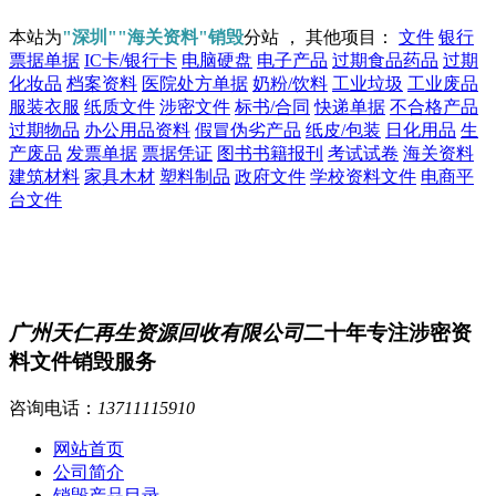
本站为
"深圳""海关资料"销毁
分站 ， 其他项目：
文件
银行
票据单据
IC卡/银行卡
电脑硬盘
电子产品
过期食品药品
过期
化妆品
档案资料
医院处方单据
奶粉/饮料
工业垃圾
工业废品
服装衣服
纸质文件
涉密文件
标书/合同
快递单据
不合格产品
过期物品
办公用品资料
假冒伪劣产品
纸皮/包装
日化用品
生
产废品
发票单据
票据凭证
图书书籍报刊
考试试卷
海关资料
建筑材料
家具木材
塑料制品
政府文件
学校资料文件
电商平
台文件
广州天仁再生资源回收有限公司
二十年专注涉密资
料文件销毁服务
咨询电话：
13711115910
网站首页
公司简介
销毁产品目录