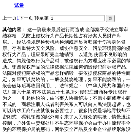
试卷
上一页
1
下一页
转至第
其他内容
： 这一阶段未最后进行而造成 全部案子没法立即审
结存档，又防止侵权行为产品长期性占有涉案人员财产库
房。、经法律规定检验机构检测或是显著归属于伤害身体健
康、存有重特大安全风险、威协信息安全、污染环境資源的侵
权行为产品，理应果断完全地销毁，以避免 伤害不良影响的
造成。销毁侵权行为产品时，被侵权行为方理应出示必需的帮
助。销毁侵权产品的法律依据法院如何销毁侵犯商标权产品、
法院对侵犯商标权的产品怎样销毁，要依据侵权商品的特性而
定，如果可以焚烧的，一般会焚烧处理，如果不能烧毁的，一
般会破坏后再收回利用。、法律规定：《中华人民共和国商标
法》第六十条 有本法第五十七条所列侵犯注册商标专用权行
为之一，引起纠纷的，由当事人协商解决；不愿协商或者协商
不成的，商标注册人或者利害关系人可以向人民法院起诉，也
可以请求工商行政就很有必要性了。很多情况是场地寻找却不
密闭式，碾轧销毁的此外却引来了人民群众的哄抢，情景没法
控制，户外集中焚烧处理不生态环境保护会由于办理流程不全
受的环境保护局的惩罚，网络安全产品及企业企业品牌形象没