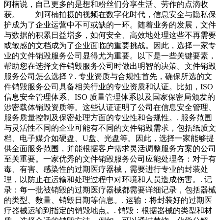
阿楠说，自己更多的是想和粉丝们分享生活、劳作的点滴收
获。 刘阿楠拍摄的视频在数字化时代，信息安全与隐私保
护成为了企业运营中不可或缺的一环。随着业务的发展，文件
与数据的积累日益增多，如何安全、高效地处理这些不再需要
或敏感的文档成为了企业面临的重要挑战。因此，选择一家专
业的文件销毁服务公司显得尤为重要。以下是一些关键要素，
帮助您在选择文件销毁服务公司时做出明智的决策。文件销毁
服务公司怎么选择？. 专业资质与合规性首先，确保所选的文
件销毁服务公司具备相关行业的专业资质和认证。比如，ISO
信息安全管理体系、ISO 质量管理体系以及国家保密局颁发的
涉密载体销毁资质等。这些认证证明了公司在信息安全管理、
服务质量控制及保密处理方面的专业性和合规性。. 服务范围
与灵活性不同的企业可能有不同的文件销毁需求，包括纸质文
档、电子媒介如硬盘、U盘、光盘等。因此，选择一家能够提
供全面服务范围，并能根据客户需求灵活调整服务方案的公司
至关重要。一家优秀的文件销毁服务公司应能处理各：对于有
毒、有害、感染性的过期医疗器械，需要进行专业的封装处
理，以防止在运输和处理过程中对环境和人员造成伤害。. 记
录：每一批被销毁的过期医疗器械都需要详细记录，包括器械
的类型、数量、销毁日期等信息。. 运输：将封装好的过期医
疗器械运输到指定的销毁地点。. 销毁：根据器械的类型和材