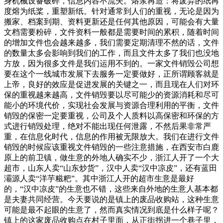
身机械设备破碎，信息内容不流失。熔浆再造：将废弃的纸再
度熔为纸桨，重塑新纸。针对通常到人们的重视，无论是因为
搬家、档案到期、资料更新还是任何其他原因，可能会有大量
文档需要粉碎，文件资料一般都是需要时间的累积，随着时间
的增加文件也会越来越多，我们需要定期清理不然的话，文件
的数量太多会影响到我们的工作，而且文件太多了我们也没地
方放，因为很多文件是我们运用不到的。一家文件销毁公司想
要在这个一线城市发展下去服务一定要做好，正所谓顾客就是
上帝，良好的效应是促进发展的关键之一，而且现在人们对环
保的重视越来越高，文件销毁要以尽可能少的资源消耗和尽可
能小的环境代价，实现社会发展与资源合理利用的平衡，文件
销毁的保密一定要重视，公司及个人质料以高保密和环保的方
式进行销毁处理，绝对不能出现任何泄露，不然后果非常严
重，在信息化时代，信息的作用被无限放大。我们在进行文件
销毁的时候应该重视文件销毁的一些注意措施，在西安市白鹿
原上的前卫镇，做生意的外地人确实不少，浙江人开了一个大
超市，山东人卖“山东炒货”，汉中人卖“汉中凉皮”，还有蓝田
灞源人卖“洋芋糍粑”。其中浙江人开的超市生意是最好
的，“汉中凉皮”的生意也不错，这些来自外地的生意人基本都
是夫妻共同经营。今天要说的是镇上的废品收购站，这种生意
可能是最不起眼的生意了，然而真实情况到底是什么样子呢？
镇上的这家废品收购点在村子里面，从正街拐进一个巷子里，