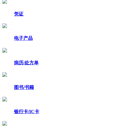
凭证
电子产品
病历/处方单
图书/书籍
银行卡/IC卡