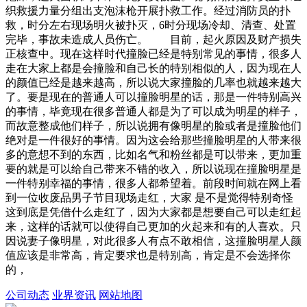
织救援力量分组出支泡沫枪开展扑救工作。经过消防员的扑
救，时分左右现场明火被扑灭，6时分现场冷却、清查、处置
完毕，事故未造成人员伤亡。 目前，起火原因及财产损失
正核查中。现在这样时代撞脸已经是特别常见的事情，很多人
走在大家上都是会撞脸和自己长的特别相似的人，因为现在人
的颜值已经是越来越高，所以说大家撞脸的几率也就越来越大
了。要是现在的普通人可以撞脸明星的话，那是一件特别高兴
的事情，毕竟现在很多普通人都是为了可以成为明星的样子，
而故意整成他们样子，所以说拥有像明星的脸或者是撞脸他们
绝对是一件很好的事情。因为这会给那些撞脸明星的人带来很
多的意想不到的东西，比如名气和粉丝都是可以带来，更加重
要的就是可以给自己带来不错的收入，所以说现在撞脸明星是
一件特别幸福的事情，很多人都希望着。前段时间就在网上看
到一位收废品男子节目现场走红，大家 是不是觉得特别奇怪
这到底是凭借什么走红了，因为大家都是想要自己可以走红起
来，这样的话就可以使得自己更加的火起来和有的人喜欢。只
因说妻子像明星，对此很多人有点不敢相信，这撞脸明星人颜
值应该是非常高，肯定要求也是特别高，肯定是不会选择你
的，
公司动态
业界资讯
网站地图