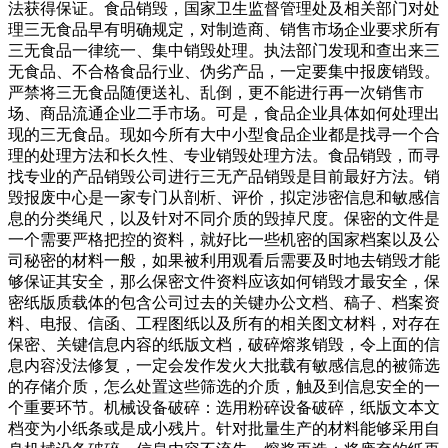
法获得保证。食品销毁，国家卫生监督管理处及相关部门对处
理三无食品早有明确规定，对制造商、销售市场企业要求所有
三无食品一律统一、集中销毁处理。执法部门发现和查出来三
无食品、不合格食品行业、伪劣产品，一定要集中报废销毁。
严禁将三无食品随便送礼、乱倒，更不能进行再一次销售市
场、商品流通企业二手市场。可是，食品企业具体如何处理出
现的三无食品。现如今所有大中小型食品企业都是找寻一个合
理的处理方法和长久性、专业销毁处理方法。食品销毁，而寻
找专业的产品销毁公司进行三无产品销毁是目前最好方法。销
毁报废中心是一家专门从剖析、评价，拟定涉密信息和敏感信
息的分类绳尺，以及针对不同介质的毁掉尺度。保密的文件是
一个需要严格把控的资料，就好比一些机密的国家档案以及公
司秘密的材料一般，如果被利用观看后需要及时地去销毁才能
够保证其安全，那么保密文件资料应该如何销毁才最安全，保
密纸版质载体的包含公司过去的关键办公文档、稿子、档案资
料、电报、信函、工程图纸以及所有的相关图文材料，对存在
保密、关键信息内容的纸版文档，破碎熔浆销毁，令上面的信
息内容没法修复，一定会发作发火大批载有敏感信息的被筛选
的存储介质，怎么处置这些筛选的介质，触及到信息安全的一
个重要环节。机械设备破碎：选用粉碎设备破碎，纸版文本文
档变为小纸条或是成小残片。针对批量生产的材料能够采用自