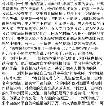
可以看到一个破旧的院落，里面到处堆满了收来的废品。经营
者是来自山东的夫妻两人，他们的年龄接近岁，在镇上开废品
收购站已经有年了。这里有几间民房，都是上个世纪的房子，
年久失修。这里是一处独院，与四邻互不影响，因此比较适合
做废品收购，主人常年不在家，租金也不高。男人是典型的山
东大汉，主要负责拉运废品。女人专门负责收购，游乡的废品
收购者收满后拉来卖给他们，附近的村民也会把不用的废品卖
给他们。夫妻两人经营着废品收别喜欢看他从废品中淘出有意
思的小物件。有一天，一条关于表的视频让刘阿楠突然火
了。“我在废品堆里发现了一块手表，没当回事扔在了一旁，
但几个有心的网友留言说，那个表千万别扔，还很值钱
呢。”刘阿楠说。 随着粉丝量的突飞猛涨，刘阿楠也越来
越有激情。他开始深度自学视频拍摄剪辑，学习好莱坞大片。
他的作品，变得越来越有味道，甚至开始有人模仿他的风
格。 刘阿楠在拍摄自己“废品中寻宝”的短视频。李树锋摄
（新华社发） “春日阳光暖心间，凡尘俗世几云烟。过往
名利多烦恼，踏实肯干往前跑。”刘阿楠不仅对画面和后期制
作精益求精，对视频的文案也越来越讲究。“我发现一些押韵
的句子特别受网友欢迎。目前我已经写了多首诗词。”阿楠
说，他要当个有文化、有内涵的“破烂王”。 刘阿楠红了，
多个自媒体平台的粉丝量达到了万。有人劝他带货“变现”，可