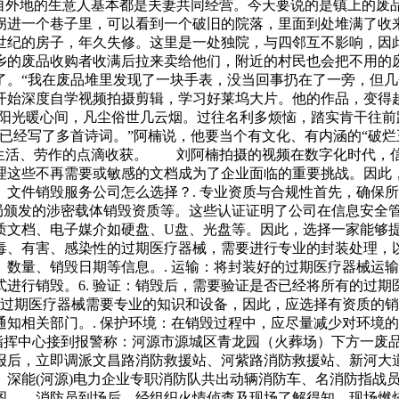
来自外地的生意人基本都是夫妻共同经营。今天要说的是镇上的废
拐进一个巷子里，可以看到一个破旧的院落，里面到处堆满了收
世纪的房子，年久失修。这里是一处独院，与四邻互不影响，因
乡的废品收购者收满后拉来卖给他们，附近的村民也会把不用的
了。“我在废品堆里发现了一块手表，没当回事扔在了一旁，但几
开始深度自学视频拍摄剪辑，学习好莱坞大片。他的作品，变得
日阳光暖心间，凡尘俗世几云烟。过往名利多烦恼，踏实肯干往前
我已经写了多首诗词。”阿楠说，他要当个有文化、有内涵的“破
享生活、劳作的点滴收获。 刘阿楠拍摄的视频在数字化时代，
理这些不再需要或敏感的文档成为了企业面临的重要挑战。因此
文件销毁服务公司怎么选择？. 专业资质与合规性首先，确保
保密局颁发的涉密载体销毁资质等。这些认证证明了公司在信息安全
质文档、电子媒介如硬盘、U盘、光盘等。因此，选择一家能够
、有害、感染性的过期医疗器械，需要进行专业的封装处理，以
数量、销毁日期等信息。. 运输：将封装好的过期医疗器械运输
进行销毁。6. 验证：销毁后，需要验证是否已经将所有的过
毁过期医疗器械需要专业的知识和设备，因此，应选择有资质的销
知相关部门。. 保护环境：在销毁过程中，应尽量减少对环境
防指挥中心接到报警称：河源市源城区青龙园（火葬场）下方一废
后，立即调派文昌路消防救援站、河紫路消防救援站、新河大
、深能(河源)电力企业专职消防队共出动辆消防车、名消防指战
图 消防员到场后，经组织火情侦查及现场了解得知，现场燃