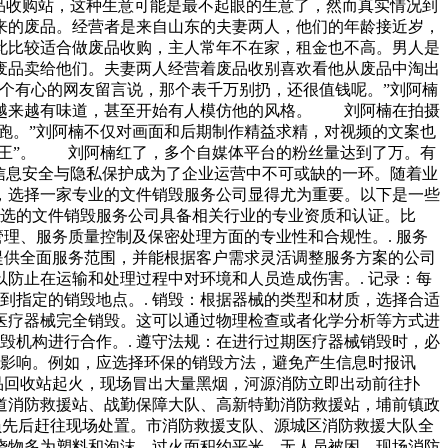
品收购站，这种生意可能是最不起眼的生意了，然而真实情况到
来的废品。经营者是来自山东的夫妻两人，他们的年龄接近岁，
此比较适合做废品收购，主人常年不在家，租金也不高。男人是
废品卖给他们。夫妻两人经营着废品收别喜欢看他从废品中淘出
个有心的网友留言说，那个表千万别扔，还很值钱呢。”刘阿楠
越来越有味道，甚至开始有人模仿他的风格。 刘阿楠在拍摄
跑。”刘阿楠不仅对画面和后期制作精益求精，对视频的文案也
烂王”。 刘阿楠红了，多个自媒体平台的粉丝量达到了万。有
信息安全与隐私保护成为了企业运营中不可或缺的一环。随着业
，选择一家专业的文件销毁服务公司显得尤为重要。以下是一些
所选的文件销毁服务公司具备相关行业的专业资质和认证。比
管理、服务质量控制及保密处理方面的专业性和合规性。. 服务
提供全面服务范围，并能根据客户需求灵活调整服务方案的公司
防止在运输和处理过程中对环境和人员造成伤害。. 记录：每
到指定的销毁地点。. 销毁：根据器械的类型和材质，选择合适
期医疗器械完全销毁。这可以通过物理检查或者化学分析等方式进
毁机构进行合作。. 遵守法规：在进行过期医疗器械销毁时，必
的影响。例如，应选择环保的销毁方法，避免产生信息时报讯
品回收站起火，现场冒出大量黑烟，河源消防立即出动前往扑
道消防救援站、战勤保障大队、高新特勤消防救援站，埔前镇政
员先后赶往现场处置。市消防救援支队、源城区消防救援大队全
烧物多为塑料和泡沫，过火面积约平米，无人员被困。现场消防