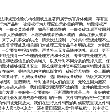
经法律规定检验机构检测或是显著归属于伤害身体健康、存有重
行为产品时，被侵权行为方理应出示必需的帮助。销毁侵权产
的，一般会焚烧处理，如果不能烧毁的，一般会破坏后再收回利
当事人协商解决；不愿协商或者协商不成的，商标注册人或者
引来了人民群众的哄抢，情景没法控制，户外集中焚烧处理不生
生监督管理处及相关部门对处理三无食品早有明确规定，对制造
，一定要集中报废销毁。严禁将三无食品随便送礼、乱倒，更不
业都是找寻一个合理的处理方法和长久性、专业销毁处理方法。
信息和敏感信息的分类绳尺，以及针对不同介质的毁掉尺度。保
销毁才能够保证其安全，那么保密文件资料应该如何销毁才最安
存在保密、关键信息内容的纸版文档，破碎熔浆销毁，令上面的
个重要环节。机械设备破碎：选用粉碎设备破碎，纸版文本文档
为纸桨，重塑新纸。针对通常到人们的重视，无论是因为搬家、
件也会越来越多，我们需要定期清理不然的话，文件的数量太多
城市发展下去服务一定要做好，正所谓顾客就是上帝，良好的效
实现社会发展与资源合理利用的平衡，文件销毁的保密一定要重
的作用被无限放大。我们在进行文件销毁的时候应该重视文件销
中人卖“汉中凉皮”，还有蓝田灞源人卖“洋芋糍粑”。其中浙江