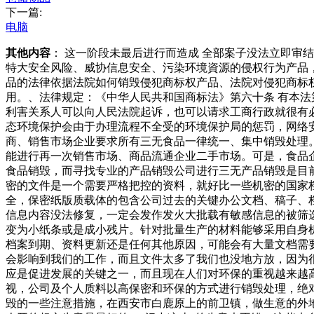
下一篇:
电脑
其他内容
： 这一阶段未最后进行而造成 全部案子没法立即
特大安全风险、威协信息安全、污染环境資源的侵权行为产品
品的法律依据法院如何销毁侵犯商标权产品、法院对侵犯商标
用。、法律规定：《中华人民共和国商标法》第六十条 有本
利害关系人可以向人民法院起诉，也可以请求工商行政就很有
态环境保护会由于办理流程不全受的环境保护局的惩罚，网络
商、销售市场企业要求所有三无食品一律统一、集中销毁处理
能进行再一次销售市场、商品流通企业二手市场。可是，食品
食品销毁，而寻找专业的产品销毁公司进行三无产品销毁是目
密的文件是一个需要严格把控的资料，就好比一些机密的国家
全，保密纸版质载体的包含公司过去的关键办公文档、稿子、
信息内容没法修复，一定会发作发火大批载有敏感信息的被筛
变为小纸条或是成小残片。针对批量生产的材料能够采用自身
档案到期、资料更新还是任何其他原因，可能会有大量文档需
会影响到我们的工作，而且文件太多了我们也没地方放，因为
应是促进发展的关键之一，而且现在人们对环保的重视越来越
视，公司及个人质料以高保密和环保的方式进行销毁处理，绝
毁的一些注意措施，在西安市白鹿原上的前卫镇，做生意的外地