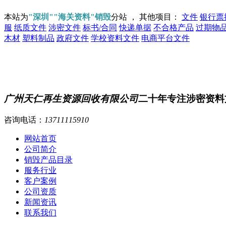
本站为
"深圳""海关资料"销毁
分站 ， 其他项目：
文件
银行票
服
纸质文件
涉密文件
标书/合同
快递单据
不合格产品
过期物
木材
塑料制品
政府文件
学校资料文件
电商平台文件
广州天仁再生资源回收有限公司
二十年专注涉密资料
咨询电话：
13711115910
网站首页
公司简介
销毁产品目录
服务行业
客户案例
公司资质
新闻资讯
联系我们