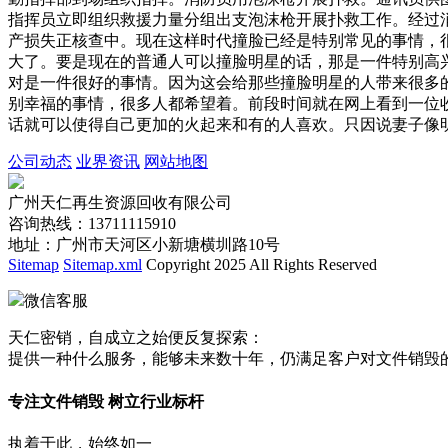
指挥员立即组织救援力量分组出支泡沫枪开展扑救工作。经过
产损失正核查中。现在这样时代撞脸已经是特别常见的事情，
大了。要是现在的普通人可以撞脸明星的话，那是一件特别高
对是一件很好的事情。因为这会给那些撞脸明星的人带来很多
别幸福的事情，很多人都希望着。前段时间就在网上看到一位
话就可以使得自己更加的火起来和有的人喜欢。只因说妻子像
公司动态
业界资讯
网站地图
广州天仁再生资源回收有限公司
咨询热线：13711115910
地址：广州市天河区小新塘横圳路10号
Sitemap
Sitemap.xml
Copyright 2025 All Rights Reserved
微信客服
天仁密销，自成立之始便反复探索：
提供一种什么服务，能够未来数十年，仍满足客户对文件销毁
专注文件销毁 树立行业标杆
执着于此，始终如一