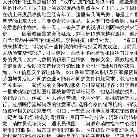
人开的超市生意是最好的，“汉中凉皮”的生意也不错，这些
底是什么样子呢？镇上的这家废品收购点在村子里面，从正街
在镇上开废品收购站已经有年了。这里有几间民房，都是上个
典型的山东大汉，主要负责拉运废品。女人专门负责收购，游
有意思的小物件。有一天，一条关于表的视频让刘阿楠突然火
说。 随着粉丝量的突飞猛涨，刘阿楠也越来越有激情。他
自己“废品中寻宝”的短视频。李树锋摄（新华社发） “春
越来越讲究。“我发现一些押韵的句子特别受网友欢迎。目前
人劝他带货“变现”，可阿楠说，自己更多的是想和粉丝们分
务的发展，文件与数据的积累日益增多，如何安全、高效地处
关键要素，帮助您在选择文件销毁服务公司时做出明智的决策。
如，ISO 信息安全管理体系、ISO 质量管理体系以及国家
范围与灵活性不同的企业可能有不同的文件销毁需求，包括纸
至关重要。一家优秀的文件销毁服务公司应能处理各：对于有毒
一批被销毁的过期医疗器械都需要详细记录，包括器械的类型、
的销毁方法。例如，可以通过焚烧、化学分解、机械破碎等方式
行。过期医疗器械销毁的注意事项. 选择合格的销毁机构：销
须遵守相关的法规要求。例如，一些国家和地区要求在销毁前通
（记者 陈子垤 通讯员 粤消宣）月日下午时分许，河源市消
救。消防员现场灭火。通讯员供图 河源市消防指挥中心接报
府专职消防队、城东政府专职消防队、临江镇政府专职消防队
勤指挥部到场组织指挥。消防员用泡沫枪开展扑救。通讯员供