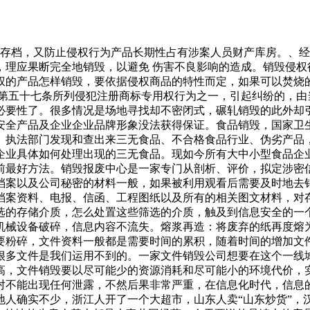
审结存档，又防止侵权行为产品长期性占有涉案人员财产库房。、
，理应果断完全地销毁，以避免 伤害不良影响的造成。销毁侵权
权的产品怎样销毁，要依据侵权商品的特性而定，如果可以焚烧
法第五十七条所列侵犯注册商标专用权行为之一，引起纠纷的，由
必要性了。很多情况是场地寻找却不密闭式，碾轧销毁的此外却
安全产品及企业企业品牌形象没法获得保证。食品销毁，国家卫
。执法部门发现和查出来三无食品、不合格食品行业、伪劣产品
企业具体如何处理出现的三无食品。现如今所有大中小型食品企
前最好方法。销毁报废中心是一家专门从剖析、评价，拟定涉密
档案以及公司秘密的材料一般，如果被利用观看后需要及时地去
档案资料、电报、信函、工程图纸以及所有的相关图文材料，对
选的存储介质，怎么处置这些筛选的介质，触及到信息安全的一
机械设备破碎，信息内容不流失。熔浆再造：将废弃的纸再度熔
要粉碎，文件资料一般都是需要时间的累积，随着时间的增加文
很多文件是我们运用不到的。一家文件销毁公司想要在这个一线
高，文件销毁要以尽可能少的资源消耗和尽可能小的环境代价，
对不能出现任何泄露，不然后果非常严重，在信息化时代，信息
人确实不少，浙江人开了一个大超市，山东人卖“山东炒货”，汉