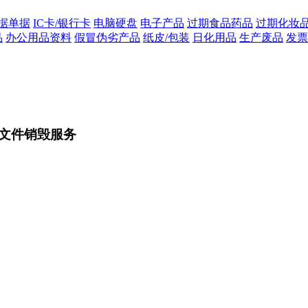
据单据
IC卡/银行卡
电脑硬盘
电子产品
过期食品药品
过期化妆
品
办公用品资料
假冒伪劣产品
纸皮/包装
日化用品
生产废品
发票
文件销毁服务