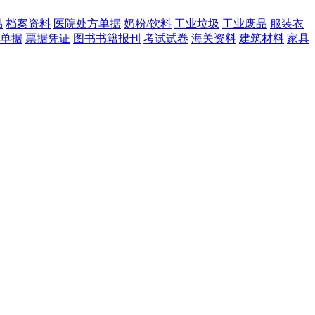
品
档案资料
医院处方单据
奶粉/饮料
工业垃圾
工业废品
服装衣
单据
票据凭证
图书书籍报刊
考试试卷
海关资料
建筑材料
家具