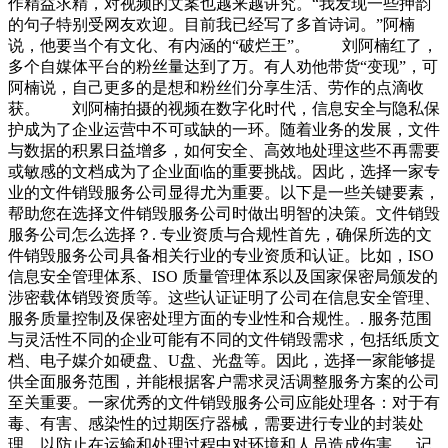
作精益求精，对视频的文案也越来越讲究。“我发现一些押韵
的句子特别受网友欢迎。目前我已经写了多首诗词。”阿楠
说，他要当个有文化、有内涵的“破烂王”。 刘阿楠红了，
多个自媒体平台的粉丝量达到了万。有人劝他带货“变现”，可
阿楠说，自己更多的是想和粉丝们分享生活、劳作的点滴收
获。 刘阿楠拍摄的视频在数字化时代，信息安全与隐私保
护成为了企业运营中不可或缺的一环。随着业务的发展，文件
与数据的积累日益增多，如何安全、高效地处理这些不再需要
或敏感的文档成为了企业面临的重要挑战。因此，选择一家专
业的文件销毁服务公司显得尤为重要。以下是一些关键要素，
帮助您在选择文件销毁服务公司时做出明智的决策。文件销毁
服务公司怎么选择？. 专业资质与合规性首先，确保所选的文
件销毁服务公司具备相关行业的专业资质和认证。比如，ISO
信息安全管理体系、ISO 质量管理体系以及国家保密局颁发的
涉密载体销毁资质等。这些认证证明了公司在信息安全管理、
服务质量控制及保密处理方面的专业性和合规性。. 服务范围
与灵活性不同的企业可能有不同的文件销毁需求，包括纸质文
档、电子媒介如硬盘、U盘、光盘等。因此，选择一家能够提
供全面服务范围，并能根据客户需求灵活调整服务方案的公司
至关重要。一家优秀的文件销毁服务公司应能处理各：对于有
毒、有害、感染性的过期医疗器械，需要进行专业的封装处
理，以防止在运输和处理过程中对环境和人员造成伤害。. 记