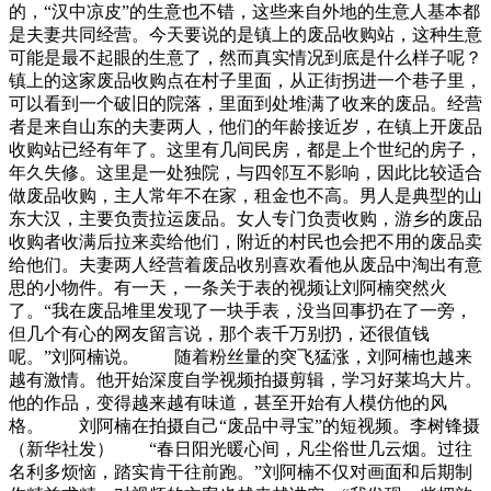
的，“汉中凉皮”的生意也不错，这些来自外地的生意人基本都
是夫妻共同经营。今天要说的是镇上的废品收购站，这种生意
可能是最不起眼的生意了，然而真实情况到底是什么样子呢？
镇上的这家废品收购点在村子里面，从正街拐进一个巷子里，
可以看到一个破旧的院落，里面到处堆满了收来的废品。经营
者是来自山东的夫妻两人，他们的年龄接近岁，在镇上开废品
收购站已经有年了。这里有几间民房，都是上个世纪的房子，
年久失修。这里是一处独院，与四邻互不影响，因此比较适合
做废品收购，主人常年不在家，租金也不高。男人是典型的山
东大汉，主要负责拉运废品。女人专门负责收购，游乡的废品
收购者收满后拉来卖给他们，附近的村民也会把不用的废品卖
给他们。夫妻两人经营着废品收别喜欢看他从废品中淘出有意
思的小物件。有一天，一条关于表的视频让刘阿楠突然火
了。“我在废品堆里发现了一块手表，没当回事扔在了一旁，
但几个有心的网友留言说，那个表千万别扔，还很值钱
呢。”刘阿楠说。 随着粉丝量的突飞猛涨，刘阿楠也越来
越有激情。他开始深度自学视频拍摄剪辑，学习好莱坞大片。
他的作品，变得越来越有味道，甚至开始有人模仿他的风
格。 刘阿楠在拍摄自己“废品中寻宝”的短视频。李树锋摄
（新华社发） “春日阳光暖心间，凡尘俗世几云烟。过往
名利多烦恼，踏实肯干往前跑。”刘阿楠不仅对画面和后期制