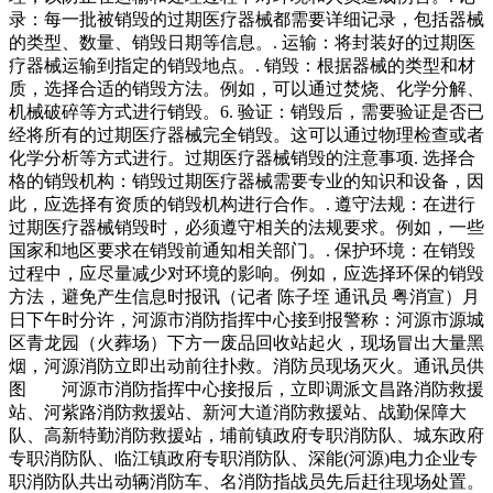
录：每一批被销毁的过期医疗器械都需要详细记录，包括器械
的类型、数量、销毁日期等信息。. 运输：将封装好的过期医
疗器械运输到指定的销毁地点。. 销毁：根据器械的类型和材
质，选择合适的销毁方法。例如，可以通过焚烧、化学分解、
机械破碎等方式进行销毁。6. 验证：销毁后，需要验证是否已
经将所有的过期医疗器械完全销毁。这可以通过物理检查或者
化学分析等方式进行。过期医疗器械销毁的注意事项. 选择合
格的销毁机构：销毁过期医疗器械需要专业的知识和设备，因
此，应选择有资质的销毁机构进行合作。. 遵守法规：在进行
过期医疗器械销毁时，必须遵守相关的法规要求。例如，一些
国家和地区要求在销毁前通知相关部门。. 保护环境：在销毁
过程中，应尽量减少对环境的影响。例如，应选择环保的销毁
方法，避免产生信息时报讯（记者 陈子垤 通讯员 粤消宣）月
日下午时分许，河源市消防指挥中心接到报警称：河源市源城
区青龙园（火葬场）下方一废品回收站起火，现场冒出大量黑
烟，河源消防立即出动前往扑救。消防员现场灭火。通讯员供
图 河源市消防指挥中心接报后，立即调派文昌路消防救援
站、河紫路消防救援站、新河大道消防救援站、战勤保障大
队、高新特勤消防救援站，埔前镇政府专职消防队、城东政府
专职消防队、临江镇政府专职消防队、深能(河源)电力企业专
职消防队共出动辆消防车、名消防指战员先后赶往现场处置。