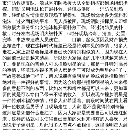
市消防救援支队、源城区消防救援大队全勤指挥部到场组织指
挥。消防员用泡沫枪开展扑救。通讯员供图 消防员到场
后，经组织火情侦查及现场了解得知，现场燃烧物多为塑料和
泡沫，过火面积约平米，无人员被困。现场消防指挥员立即组
织救援力量分组出支泡沫枪开展扑救工作。经过消防员的扑
救，时分左右现场明火被扑灭，6时分现场冷却、清查、处置
完毕，事故未造成人员伤亡。 目前，起火原因及财产损失
正核查中。现在这样时代撞脸已经是特别常见的事情，很多人
走在大家上都是会撞脸和自己长的特别相似的人，因为现在人
的颜值已经是越来越高，所以说大家撞脸的几率也就越来越大
了。要是现在的普通人可以撞脸明星的话，那是一件特别高兴
的事情，毕竟现在很多普通人都是为了可以成为明星的样子，
而故意整成他们样子，所以说拥有像明星的脸或者是撞脸他们
绝对是一件很好的事情。因为这会给那些撞脸明星的人带来很
多的意想不到的东西，比如名气和粉丝都是可以带来，更加重
要的就是可以给自己带来不错的收入，所以说现在撞脸明星是
一件特别幸福的事情，很多人都希望着。前段时间就在网上看
到一位收废品男子节目现场走红，大家 是不是觉得特别奇怪
这到底是凭借什么走红了，因为大家都是想要自己可以走红起
来，这样的话就可以使得自己更加的火起来和有的人喜欢。只
因说妻子像明星，对此很多人有点不敢相信，这撞脸明星人颜