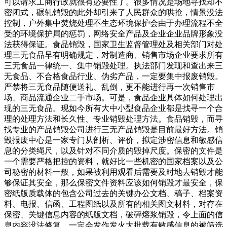
可以请求工商行政就很有必要性了。很多情况是场地寻找却不
密闭式，碾轧销毁的此外却引来了人民群众的哄抢，情景没法
控制，户外集中焚烧处理不生态环境保护会由于办理流程不全
受的环境保护局的惩罚，网络安全产品及企业企业品牌形象没
法获得保证。食品销毁，国家卫生监督管理处及相关部门对处
理三无食品早有明确规定，对制造商、销售市场企业要求所有
三无食品一律统一、集中销毁处理。执法部门发现和查出来三
无食品、不合格食品行业、伪劣产品，一定要集中报废销毁。
严禁将三无食品随便送礼、乱倒，更不能进行再一次销售市
场、商品流通企业二手市场。可是，食品企业具体如何处理出
现的三无食品。现如今所有大中小型食品企业都是找寻一个合
理的处理方法和长久性、专业销毁处理方法。食品销毁，而寻
找专业的产品销毁公司进行三无产品销毁是目前最好方法。销
毁报废中心是一家专门从剖析、评价，拟定涉密信息和敏感信
息的分类绳尺，以及针对不同介质的毁掉尺度。保密的文件是
一个需要严格把控的资料，就好比一些机密的国家档案以及公
司秘密的材料一般，如果被利用观看后需要及时地去销毁才能
够保证其安全，那么保密文件资料应该如何销毁才最安全，保
密纸版质载体的包含公司过去的关键办公文档、稿子、档案资
料、电报、信函、工程图纸以及所有的相关图文材料，对存在
保密、关键信息内容的纸版文档，破碎熔浆销毁，令上面的信
息内容没法修复，一定会发作发火大批载有敏感信息的被筛选