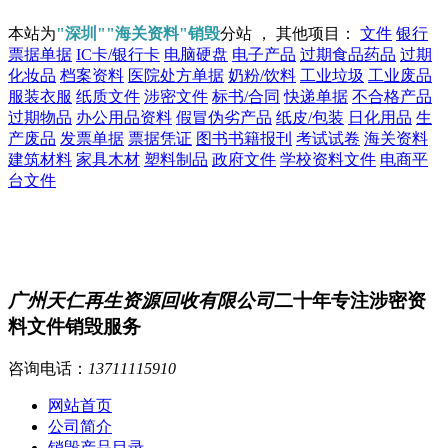
本站为
"深圳""海关资料"销毁
分站 ， 其他项目：
文件
银行
票据单据
IC卡/银行卡
电脑硬盘
电子产品
过期食品药品
过期
化妆品
档案资料
医院处方单据
奶粉/饮料
工业垃圾
工业废品
服装衣服
纸质文件
涉密文件
标书/合同
快递单据
不合格产品
过期物品
办公用品资料
假冒伪劣产品
纸皮/包装
日化用品
生
产废品
发票单据
票据凭证
图书书籍报刊
考试试卷
海关资料
建筑材料
家具木材
塑料制品
政府文件
学校资料文件
电商平
台文件
广州天仁再生资源回收有限公司
二十年专注涉密资
料文件销毁服务
咨询电话：
13711115910
网站首页
公司简介
销毁产品目录