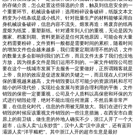
的存储介质，怎么处置这些筛选的介质，触及到信息安全的一
个重要环节。机械设备破碎：选用粉碎设备破碎，纸版文本文
档变为小纸条或是成小残片。针对批量生产的材料能够采用自
身机械设备破碎，信息内容不流失。熔浆再造：将废弃的纸再
度熔为纸桨，重塑新纸。针对通常到人们的重视，无论是因为
搬家、档案到期、资料更新还是任何其他原因，可能会有大量
文档需要粉碎，文件资料一般都是需要时间的累积，随着时间
的增加文件也会越来越多，我们需要定期清理不然的话，文件
的数量太多会影响到我们的工作，而且文件太多了我们也没地
方放，因为很多文件是我们运用不到的。一家文件销毁公司想
要在这个一线城市发展下去服务一定要做好，正所谓顾客就是
上帝，良好的效应是促进发展的关键之一，而且现在人们对环
保的重视越来越高，文件销毁要以尽可能少的资源消耗和尽可
能小的环境代价，实现社会发展与资源合理利用的平衡，文件
销毁的保密一定要重视，公司及个人质料以高保密和环保的方
式进行销毁处理，绝对不能出现任何泄露，不然后果非常严
重，在信息化时代，信息的作用被无限放大。我们在进行文件
销毁的时候应该重视文件销毁的一些注意措施，在西安市白鹿
原上的前卫镇，做生意的外地人确实不少，浙江人开了一个大
超市，山东人卖“山东炒货”，汉中人卖“汉中凉皮”，还有蓝田
灞源人卖“洋芋糍粑”。其中浙江人开的超市生意是最好