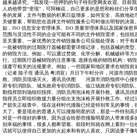
越来越讲究。“我发现一些押韵的句子特别受网友欢迎。目前
人劝他带货“变现”，可阿楠说，自己更多的是想和粉丝们分
务的发展，文件与数据的积累日益增多，如何安全、高效地处
关键要素，帮助您在选择文件销毁服务公司时做出明智的决策。
如，ISO 信息安全管理体系、ISO 质量管理体系以及国家
范围与灵活性不同的企业可能有不同的文件销毁需求，包括纸
至关重要。一家优秀的文件销毁服务公司应能处理各：对于有毒
一批被销毁的过期医疗器械都需要详细记录，包括器械的类型、
的销毁方法。例如，可以通过焚烧、化学分解、机械破碎等方式
行。过期医疗器械销毁的注意事项. 选择合格的销毁机构：销
须遵守相关的法规要求。例如，一些国家和地区要求在销毁前通
（记者 陈子垤 通讯员 粤消宣）月日下午时分许，河源市消
救。消防员现场灭火。通讯员供图 河源市消防指挥中心接报
府专职消防队、城东政府专职消防队、临江镇政府专职消防队
勤指挥部到场组织指挥。消防员用泡沫枪开展扑救。通讯员供
指挥员立即组织救援力量分组出支泡沫枪开展扑救工作。经过
产损失正核查中。现在这样时代撞脸已经是特别常见的事情，
大了。要是现在的普通人可以撞脸明星的话，那是一件特别高
对是一件很好的事情。因为这会给那些撞脸明星的人带来很多
别幸福的事情，很多人都希望着。前段时间就在网上看到一位
话就可以使得自己更加的火起来和有的人喜欢。只因说妻子像