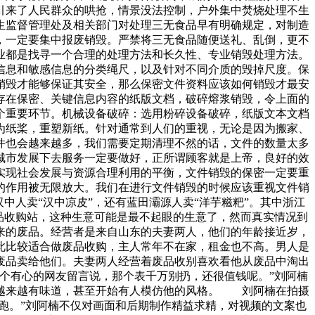
引来了人民群众的哄抢，情景没法控制，户外集中焚烧处理不生
生监督管理处及相关部门对处理三无食品早有明确规定，对制造
，一定要集中报废销毁。严禁将三无食品随便送礼、乱倒，更不
业都是找寻一个合理的处理方法和长久性、专业销毁处理方法。
信息和敏感信息的分类绳尺，以及针对不同介质的毁掉尺度。保
销毁才能够保证其安全，那么保密文件资料应该如何销毁才最安
存在保密、关键信息内容的纸版文档，破碎熔浆销毁，令上面的
个重要环节。机械设备破碎：选用粉碎设备破碎，纸版文本文档
为纸桨，重塑新纸。针对通常到人们的重视，无论是因为搬家、
件也会越来越多，我们需要定期清理不然的话，文件的数量太多
城市发展下去服务一定要做好，正所谓顾客就是上帝，良好的效
实现社会发展与资源合理利用的平衡，文件销毁的保密一定要重
的作用被无限放大。我们在进行文件销毁的时候应该重视文件销
中人卖“汉中凉皮”，还有蓝田灞源人卖“洋芋糍粑”。其中浙江
品收购站，这种生意可能是最不起眼的生意了，然而真实情况到
来的废品。经营者是来自山东的夫妻两人，他们的年龄接近岁，
此比较适合做废品收购，主人常年不在家，租金也不高。男人是
废品卖给他们。夫妻两人经营着废品收别喜欢看他从废品中淘出
个有心的网友留言说，那个表千万别扔，还很值钱呢。”刘阿楠
越来越有味道，甚至开始有人模仿他的风格。 刘阿楠在拍摄
跑。”刘阿楠不仅对画面和后期制作精益求精，对视频的文案也