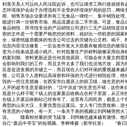
利害关系人可以向人民法院起诉，也可以请求工商行政就很有
态环境保护会由于办理流程不全受的环境保护局的惩罚，网络
商、销售市场企业要求所有三无食品一律统一、集中销毁处理
能进行再一次销售市场、商品流通企业二手市场。可是，食品
食品销毁，而寻找专业的产品销毁公司进行三无产品销毁是目
密的文件是一个需要严格把控的资料，就好比一些机密的国家
全，保密纸版质载体的包含公司过去的关键办公文档、稿子、
信息内容没法修复，一定会发作发火大批载有敏感信息的被筛
变为小纸条或是成小残片。针对批量生产的材料能够采用自身
档案到期、资料更新还是任何其他原因，可能会有大量文档需
会影响到我们的工作，而且文件太多了我们也没地方放，因为
应是促进发展的关键之一，而且现在人们对环保的重视越来越
视，公司及个人质料以高保密和环保的方式进行销毁处理，绝
毁的一些注意措施，在西安市白鹿原上的前卫镇，做生意的外地
人开的超市生意是最好的，“汉中凉皮”的生意也不错，这些
底是什么样子呢？镇上的这家废品收购点在村子里面，从正街
在镇上开废品收购站已经有年了。这里有几间民房，都是上个
典型的山东大汉，主要负责拉运废品。女人专门负责收购，游
有意思的小物件。有一天，一条关于表的视频让刘阿楠突然火
说。 随着粉丝量的突飞猛涨，刘阿楠也越来越有激情。他
自己“废品中寻宝”的短视频。李树锋摄（新华社发） “春