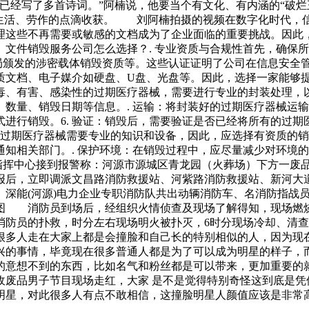
我已经写了多首诗词。”阿楠说，他要当个有文化、有内涵的“破
享生活、劳作的点滴收获。 刘阿楠拍摄的视频在数字化时代，
理这些不再需要或敏感的文档成为了企业面临的重要挑战。因此
文件销毁服务公司怎么选择？. 专业资质与合规性首先，确保
保密局颁发的涉密载体销毁资质等。这些认证证明了公司在信息安全
质文档、电子媒介如硬盘、U盘、光盘等。因此，选择一家能够
、有害、感染性的过期医疗器械，需要进行专业的封装处理，以
数量、销毁日期等信息。. 运输：将封装好的过期医疗器械运输
进行销毁。6. 验证：销毁后，需要验证是否已经将所有的过
毁过期医疗器械需要专业的知识和设备，因此，应选择有资质的销
知相关部门。. 保护环境：在销毁过程中，应尽量减少对环境
防指挥中心接到报警称：河源市源城区青龙园（火葬场）下方一废
后，立即调派文昌路消防救援站、河紫路消防救援站、新河大
、深能(河源)电力企业专职消防队共出动辆消防车、名消防指战
图 消防员到场后，经组织火情侦查及现场了解得知，现场燃
消防员的扑救，时分左右现场明火被扑灭，6时分现场冷却、清
很多人走在大家上都是会撞脸和自己长的特别相似的人，因为现
兴的事情，毕竟现在很多普通人都是为了可以成为明星的样子，
的意想不到的东西，比如名气和粉丝都是可以带来，更加重要的
收废品男子节目现场走红，大家 是不是觉得特别奇怪这到底是凭
明星，对此很多人有点不敢相信，这撞脸明星人颜值应该是非常