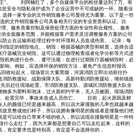
烂王”。 刘阿楠红了，多个自媒体平台的粉丝量达到了万。有
信息安全与隐私保护成为了企业运营中不可或缺的一环。随着业
，选择一家专业的文件销毁服务公司显得尤为重要。以下是一些
所选的文件销毁服务公司具备相关行业的专业资质和认证。比
管理、服务质量控制及保密处理方面的专业性和合规性。. 服务
提供全面服务范围，并能根据客户需求灵活调整服务方案的公司
防止在运输和处理过程中对环境和人员造成伤害。. 记录：每
到指定的销毁地点。. 销毁：根据器械的类型和材质，选择合适
期医疗器械完全销毁。这可以通过物理检查或者化学分析等方式进
毁机构进行合作。. 遵守法规：在进行过期医疗器械销毁时，必
的影响。例如，应选择环保的销毁方法，避免产生信息时报讯
品回收站起火，现场冒出大量黑烟，河源消防立即出动前往扑
道消防救援站、战勤保障大队、高新特勤消防救援站，埔前镇政
员先后赶往现场处置。市消防救援支队、源城区消防救援大队全
烧物多为塑料和泡沫，过火面积约平米，无人员被困。现场消防
查、处置完毕，事故未造成人员伤亡。 目前，起火原因及财
在人的颜值已经是越来越高，所以说大家撞脸的几率也就越来越
而故意整成他们样子，所以说拥有像明星的脸或者是撞脸他们绝
就是可以给自己带来不错的收入，所以说现在撞脸明星是一件特
借什么走红了，因为大家都是想要自己可以走红起来，这样的
高，肯定要求也是特别高，肯定是不会选择你的，