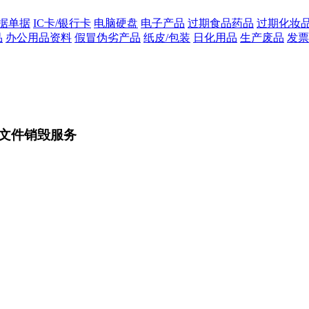
据单据
IC卡/银行卡
电脑硬盘
电子产品
过期食品药品
过期化妆
品
办公用品资料
假冒伪劣产品
纸皮/包装
日化用品
生产废品
发票
文件销毁服务