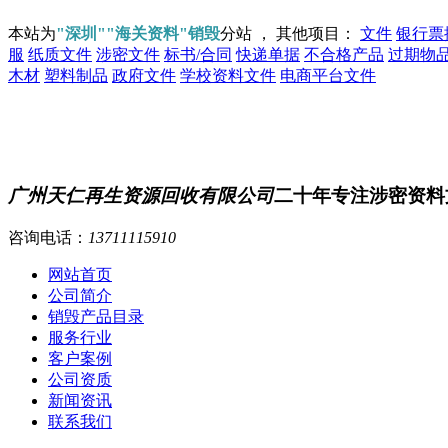
本站为
"深圳""海关资料"销毁
分站 ， 其他项目：
文件
银行票
服
纸质文件
涉密文件
标书/合同
快递单据
不合格产品
过期物
木材
塑料制品
政府文件
学校资料文件
电商平台文件
广州天仁再生资源回收有限公司
二十年专注涉密资料
咨询电话：
13711115910
网站首页
公司简介
销毁产品目录
服务行业
客户案例
公司资质
新闻资讯
联系我们