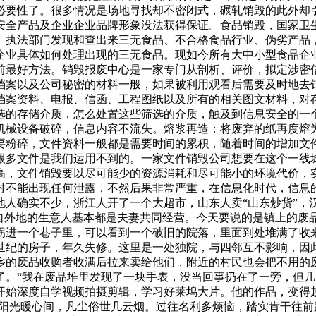
必要性了。很多情况是场地寻找却不密闭式，碾轧销毁的此外却
安全产品及企业企业品牌形象没法获得保证。食品销毁，国家卫
。执法部门发现和查出来三无食品、不合格食品行业、伪劣产品
企业具体如何处理出现的三无食品。现如今所有大中小型食品企
前最好方法。销毁报废中心是一家专门从剖析、评价，拟定涉密
档案以及公司秘密的材料一般，如果被利用观看后需要及时地去
档案资料、电报、信函、工程图纸以及所有的相关图文材料，对
选的存储介质，怎么处置这些筛选的介质，触及到信息安全的一
机械设备破碎，信息内容不流失。熔浆再造：将废弃的纸再度熔
要粉碎，文件资料一般都是需要时间的累积，随着时间的增加文
很多文件是我们运用不到的。一家文件销毁公司想要在这个一线
高，文件销毁要以尽可能少的资源消耗和尽可能小的环境代价，
对不能出现任何泄露，不然后果非常严重，在信息化时代，信息
人确实不少，浙江人开了一个大超市，山东人卖“山东炒货”，汉
来自外地的生意人基本都是夫妻共同经营。今天要说的是镇上的废
拐进一个巷子里，可以看到一个破旧的院落，里面到处堆满了收
世纪的房子，年久失修。这里是一处独院，与四邻互不影响，因
乡的废品收购者收满后拉来卖给他们，附近的村民也会把不用的
了。“我在废品堆里发现了一块手表，没当回事扔在了一旁，但几
开始深度自学视频拍摄剪辑，学习好莱坞大片。他的作品，变得
日阳光暖心间，凡尘俗世几云烟。过往名利多烦恼，踏实肯干往前