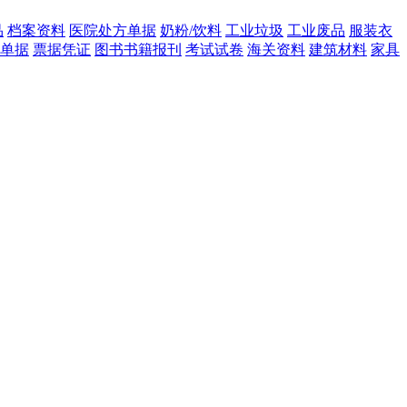
品
档案资料
医院处方单据
奶粉/饮料
工业垃圾
工业废品
服装衣
单据
票据凭证
图书书籍报刊
考试试卷
海关资料
建筑材料
家具