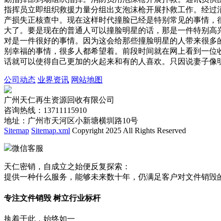
指挥员立即组织救援力量分组出支泡沫枪开展扑救工作。经过
产损失正核查中。现在这样时代撞脸已经是特别常见的事情，
大了。要是现在的普通人可以撞脸明星的话，那是一件特别高
对是一件很好的事情。因为这会给那些撞脸明星的人带来很多
别幸福的事情，很多人都希望着。前段时间就在网上看到一位
话就可以使得自己更加的火起来和有的人喜欢。只因说妻子像
公司动态
业界资讯
网站地图
广州天仁再生资源回收有限公司
咨询热线：13711115910
地址：广州市天河区小新塘横圳路10号
Sitemap
Sitemap.xml
Copyright 2025 All Rights Reserved
微信客服
天仁密销，自成立之始便反复探索：
提供一种什么服务，能够未来数十年，仍满足客户对文件销毁
专注文件销毁 树立行业标杆
执着于此，始终如一