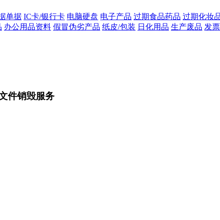
据单据
IC卡/银行卡
电脑硬盘
电子产品
过期食品药品
过期化妆
品
办公用品资料
假冒伪劣产品
纸皮/包装
日化用品
生产废品
发票
文件销毁服务