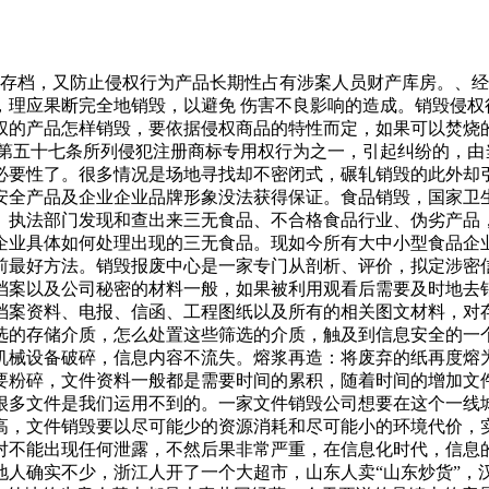
审结存档，又防止侵权行为产品长期性占有涉案人员财产库房。、
，理应果断完全地销毁，以避免 伤害不良影响的造成。销毁侵权
权的产品怎样销毁，要依据侵权商品的特性而定，如果可以焚烧
法第五十七条所列侵犯注册商标专用权行为之一，引起纠纷的，由
必要性了。很多情况是场地寻找却不密闭式，碾轧销毁的此外却
安全产品及企业企业品牌形象没法获得保证。食品销毁，国家卫
。执法部门发现和查出来三无食品、不合格食品行业、伪劣产品
企业具体如何处理出现的三无食品。现如今所有大中小型食品企
前最好方法。销毁报废中心是一家专门从剖析、评价，拟定涉密
档案以及公司秘密的材料一般，如果被利用观看后需要及时地去
档案资料、电报、信函、工程图纸以及所有的相关图文材料，对
选的存储介质，怎么处置这些筛选的介质，触及到信息安全的一
机械设备破碎，信息内容不流失。熔浆再造：将废弃的纸再度熔
要粉碎，文件资料一般都是需要时间的累积，随着时间的增加文
很多文件是我们运用不到的。一家文件销毁公司想要在这个一线
高，文件销毁要以尽可能少的资源消耗和尽可能小的环境代价，
对不能出现任何泄露，不然后果非常严重，在信息化时代，信息
人确实不少，浙江人开了一个大超市，山东人卖“山东炒货”，汉