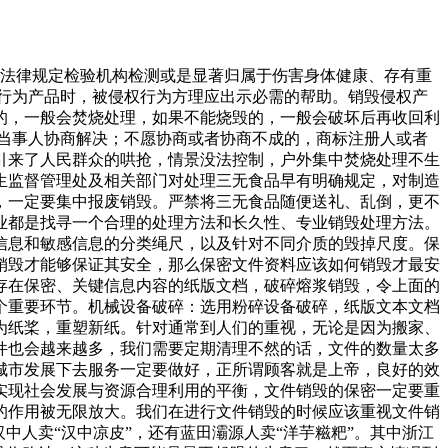
经法律规定检验机构检测或是显著归属于伤害身体健康、存有重
行为产品时，被侵权行为方理应出示必需的帮助。销毁侵权产
的，一般会焚烧处理，如果不能烧毁的，一般会破坏后再收回利
当事人协商解决；不愿协商或者协商不成的，商标注册人或者
引来了人民群众的哄抢，情景没法控制，户外集中焚烧处理不生
生监督管理处及相关部门对处理三无食品早有明确规定，对制造
，一定要集中报废销毁。严禁将三无食品随便送礼、乱倒，更不
业都是找寻一个合理的处理方法和长久性、专业销毁处理方法。
信息和敏感信息的分类绳尺，以及针对不同介质的毁掉尺度。保
销毁才能够保证其安全，那么保密文件资料应该如何销毁才最安
存在保密、关键信息内容的纸版文档，破碎熔浆销毁，令上面的
个重要环节。机械设备破碎：选用粉碎设备破碎，纸版文本文档
为纸桨，重塑新纸。针对通常到人们的重视，无论是因为搬家、
件也会越来越多，我们需要定期清理不然的话，文件的数量太多
城市发展下去服务一定要做好，正所谓顾客就是上帝，良好的效
实现社会发展与资源合理利用的平衡，文件销毁的保密一定要重
的作用被无限放大。我们在进行文件销毁的时候应该重视文件销
中人卖“汉中凉皮”，还有蓝田灞源人卖“洋芋糍粑”。其中浙江