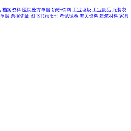
品
档案资料
医院处方单据
奶粉/饮料
工业垃圾
工业废品
服装衣
单据
票据凭证
图书书籍报刊
考试试卷
海关资料
建筑材料
家具