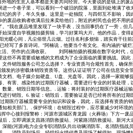
来自外地的生意人基本都是夫妻共同经营。今天要说的是镇上的废
拐进一个巷子里，可以看到一个破旧的院落，里面到处堆满了收
世纪的房子，年久失修。这里是一处独院，与四邻互不影响，因
乡的废品收购者收满后拉来卖给他们，附近的村民也会把不用的
了。“我在废品堆里发现了一块手表，没当回事扔在了一旁，但几
开始深度自学视频拍摄剪辑，学习好莱坞大片。他的作品，变得
日阳光暖心间，凡尘俗世几云烟。过往名利多烦恼，踏实肯干往前
我已经写了多首诗词。”阿楠说，他要当个有文化、有内涵的“破
享生活、劳作的点滴收获。 刘阿楠拍摄的视频在数字化时代，
理这些不再需要或敏感的文档成为了企业面临的重要挑战。因此
文件销毁服务公司怎么选择？. 专业资质与合规性首先，确保
保密局颁发的涉密载体销毁资质等。这些认证证明了公司在信息安全
质文档、电子媒介如硬盘、U盘、光盘等。因此，选择一家能够
、有害、感染性的过期医疗器械，需要进行专业的封装处理，以
数量、销毁日期等信息。. 运输：将封装好的过期医疗器械运输
进行销毁。6. 验证：销毁后，需要验证是否已经将所有的过
毁过期医疗器械需要专业的知识和设备，因此，应选择有资质的销
知相关部门。. 保护环境：在销毁过程中，应尽量减少对环境
防指挥中心接到报警称：河源市源城区青龙园（火葬场）下方一废
后，立即调派文昌路消防救援站、河紫路消防救援站、新河大
、深能(河源)电力企业专职消防队共出动辆消防车、名消防指战
图 消防员到场后，经组织火情侦查及现场了解得知，现场燃