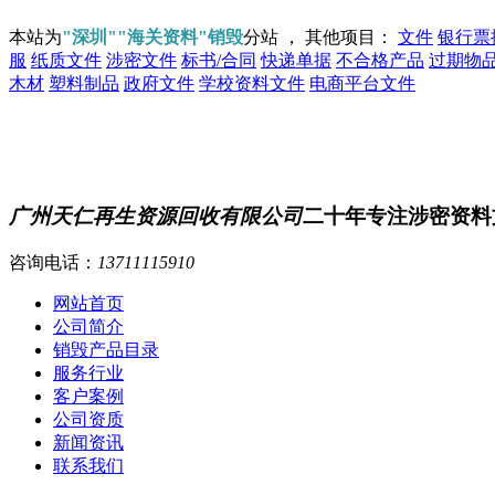
本站为
"深圳""海关资料"销毁
分站 ， 其他项目：
文件
银行票
服
纸质文件
涉密文件
标书/合同
快递单据
不合格产品
过期物
木材
塑料制品
政府文件
学校资料文件
电商平台文件
广州天仁再生资源回收有限公司
二十年专注涉密资料
咨询电话：
13711115910
网站首页
公司简介
销毁产品目录
服务行业
客户案例
公司资质
新闻资讯
联系我们