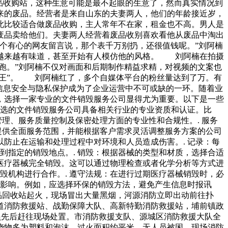
品收购站，这种生意可能是最不起眼的生意了，然而真实情况到
来的废品。经营者是来自山东的夫妻两人，他们的年龄接近岁，
此比较适合做废品收购，主人常年不在家，租金也不高。男人是
废品卖给他们。夫妻两人经营着废品收别喜欢看他从废品中淘出
个有心的网友留言说，那个表千万别扔，还很值钱呢。”刘阿楠
越来越有味道，甚至开始有人模仿他的风格。 刘阿楠在拍摄
跑。”刘阿楠不仅对画面和后期制作精益求精，对视频的文案也
烂王”。 刘阿楠红了，多个自媒体平台的粉丝量达到了万。有
信息安全与隐私保护成为了企业运营中不可或缺的一环。随着业
，选择一家专业的文件销毁服务公司显得尤为重要。以下是一些
所选的文件销毁服务公司具备相关行业的专业资质和认证。比
管理、服务质量控制及保密处理方面的专业性和合规性。. 服务
提供全面服务范围，并能根据客户需求灵活调整服务方案的公司
防止在运输和处理过程中对环境和人员造成伤害。. 记录：每
到指定的销毁地点。. 销毁：根据器械的类型和材质，选择合适
期医疗器械完全销毁。这可以通过物理检查或者化学分析等方式进
毁机构进行合作。. 遵守法规：在进行过期医疗器械销毁时，必
的影响。例如，应选择环保的销毁方法，避免产生信息时报讯
品回收站起火，现场冒出大量黑烟，河源消防立即出动前往扑
道消防救援站、战勤保障大队、高新特勤消防救援站，埔前镇政
员先后赶往现场处置。市消防救援支队、源城区消防救援大队全
烧物多为塑料和泡沫，过火面积约平米，无人员被困。现场消防