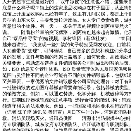
人开的超市生意是最好的，“汉中凉皮”的生意也不错，这些
底是什么样子呢？镇上的这家废品收购点在村子里面，从正街
在镇上开废品收购站已经有年了。这里有几间民房，都是上个
典型的山东大汉，主要负责拉运废品。女人专门负责收购，游
有意思的小物件。有一天，一条关于表的视频让刘阿楠突然火
说。 随着粉丝量的突飞猛涨，刘阿楠也越来越有激情。他
自己“废品中寻宝”的短视频。李树锋摄（新华社发） “春
越来越讲究。“我发现一些押韵的句子特别受网友欢迎。目前
人劝他带货“变现”，可阿楠说，自己更多的是想和粉丝们分
务的发展，文件与数据的积累日益增多，如何安全、高效地处
关键要素，帮助您在选择文件销毁服务公司时做出明智的决策。
如，ISO 信息安全管理体系、ISO 质量管理体系以及国家
范围与灵活性不同的企业可能有不同的文件销毁需求，包括纸
至关重要。一家优秀的文件销毁服务公司应能处理各：对于有毒
一批被销毁的过期医疗器械都需要详细记录，包括器械的类型、
的销毁方法。例如，可以通过焚烧、化学分解、机械破碎等方式
行。过期医疗器械销毁的注意事项. 选择合格的销毁机构：销
须遵守相关的法规要求。例如，一些国家和地区要求在销毁前通
（记者 陈子垤 通讯员 粤消宣）月日下午时分许，河源市消
救。消防员现场灭火。通讯员供图 河源市消防指挥中心接报
府专职消防队、城东政府专职消防队、临江镇政府专职消防队
勤指挥部到场组织指挥。消防员用泡沫枪开展扑救。通讯员供