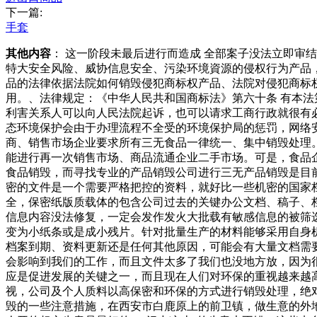
下一篇:
手套
其他内容
： 这一阶段未最后进行而造成 全部案子没法立即
特大安全风险、威协信息安全、污染环境資源的侵权行为产品
品的法律依据法院如何销毁侵犯商标权产品、法院对侵犯商标
用。、法律规定：《中华人民共和国商标法》第六十条 有本
利害关系人可以向人民法院起诉，也可以请求工商行政就很有
态环境保护会由于办理流程不全受的环境保护局的惩罚，网络
商、销售市场企业要求所有三无食品一律统一、集中销毁处理
能进行再一次销售市场、商品流通企业二手市场。可是，食品
食品销毁，而寻找专业的产品销毁公司进行三无产品销毁是目
密的文件是一个需要严格把控的资料，就好比一些机密的国家
全，保密纸版质载体的包含公司过去的关键办公文档、稿子、
信息内容没法修复，一定会发作发火大批载有敏感信息的被筛
变为小纸条或是成小残片。针对批量生产的材料能够采用自身
档案到期、资料更新还是任何其他原因，可能会有大量文档需
会影响到我们的工作，而且文件太多了我们也没地方放，因为
应是促进发展的关键之一，而且现在人们对环保的重视越来越
视，公司及个人质料以高保密和环保的方式进行销毁处理，绝
毁的一些注意措施，在西安市白鹿原上的前卫镇，做生意的外地