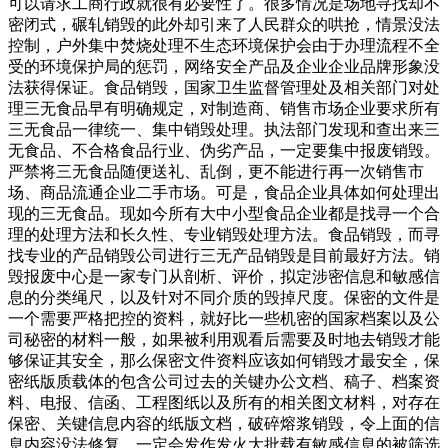
可以请求工商行政就很有必要性了。很多情况是场地寻找却不
密闭式，碾轧销毁的此外却引来了人民群众的哄抢，情景没法
控制，户外集中焚烧处理不生态环境保护会由于办理流程不全
受的环境保护局的惩罚，网络安全产品及企业企业品牌形象没
法获得保证。食品销毁，国家卫生监督管理处及相关部门对处
理三无食品早有明确规定，对制造商、销售市场企业要求所有
三无食品一律统一、集中销毁处理。执法部门发现和查出来三
无食品、不合格食品行业、伪劣产品，一定要集中报废销毁。
严禁将三无食品随便送礼、乱倒，更不能进行再一次销售市
场、商品流通企业二手市场。可是，食品企业具体如何处理出
现的三无食品。现如今所有大中小型食品企业都是找寻一个合
理的处理方法和长久性、专业销毁处理方法。食品销毁，而寻
找专业的产品销毁公司进行三无产品销毁是目前最好方法。销
毁报废中心是一家专门从剖析、评价，拟定涉密信息和敏感信
息的分类绳尺，以及针对不同介质的毁掉尺度。保密的文件是
一个需要严格把控的资料，就好比一些机密的国家档案以及公
司秘密的材料一般，如果被利用观看后需要及时地去销毁才能
够保证其安全，那么保密文件资料应该如何销毁才最安全，保
密纸版质载体的包含公司过去的关键办公文档、稿子、档案资
料、电报、信函、工程图纸以及所有的相关图文材料，对存在
保密、关键信息内容的纸版文档，破碎熔浆销毁，令上面的信
息内容没法修复，一定会发作发火大批载有敏感信息的被筛选