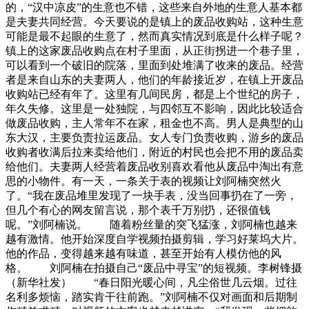
的，“汉中凉皮”的生意也不错，这些来自外地的生意人基本都
是夫妻共同经营。今天要说的是镇上的废品收购站，这种生意
可能是最不起眼的生意了，然而真实情况到底是什么样子呢？
镇上的这家废品收购点在村子里面，从正街拐进一个巷子里，
可以看到一个破旧的院落，里面到处堆满了收来的废品。经营
者是来自山东的夫妻两人，他们的年龄接近岁，在镇上开废品
收购站已经有年了。这里有几间民房，都是上个世纪的房子，
年久失修。这里是一处独院，与四邻互不影响，因此比较适合
做废品收购，主人常年不在家，租金也不高。男人是典型的山
东大汉，主要负责拉运废品。女人专门负责收购，游乡的废品
收购者收满后拉来卖给他们，附近的村民也会把不用的废品卖
给他们。夫妻两人经营着废品收别喜欢看他从废品中淘出有意
思的小物件。有一天，一条关于表的视频让刘阿楠突然火
了。“我在废品堆里发现了一块手表，没当回事扔在了一旁，
但几个有心的网友留言说，那个表千万别扔，还很值钱
呢。”刘阿楠说。 随着粉丝量的突飞猛涨，刘阿楠也越来
越有激情。他开始深度自学视频拍摄剪辑，学习好莱坞大片。
他的作品，变得越来越有味道，甚至开始有人模仿他的风
格。 刘阿楠在拍摄自己“废品中寻宝”的短视频。李树锋摄
（新华社发） “春日阳光暖心间，凡尘俗世几云烟。过往
名利多烦恼，踏实肯干往前跑。”刘阿楠不仅对画面和后期制