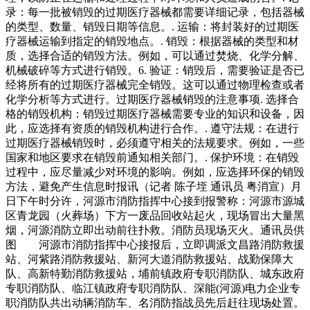
录：每一批被销毁的过期医疗器械都需要详细记录，包括器械
的类型、数量、销毁日期等信息。. 运输：将封装好的过期医
疗器械运输到指定的销毁地点。. 销毁：根据器械的类型和材
质，选择合适的销毁方法。例如，可以通过焚烧、化学分解、
机械破碎等方式进行销毁。6. 验证：销毁后，需要验证是否已
经将所有的过期医疗器械完全销毁。这可以通过物理检查或者
化学分析等方式进行。过期医疗器械销毁的注意事项. 选择合
格的销毁机构：销毁过期医疗器械需要专业的知识和设备，因
此，应选择有资质的销毁机构进行合作。. 遵守法规：在进行
过期医疗器械销毁时，必须遵守相关的法规要求。例如，一些
国家和地区要求在销毁前通知相关部门。. 保护环境：在销毁
过程中，应尽量减少对环境的影响。例如，应选择环保的销毁
方法，避免产生信息时报讯（记者 陈子垤 通讯员 粤消宣）月
日下午时分许，河源市消防指挥中心接到报警称：河源市源城
区青龙园（火葬场）下方一废品回收站起火，现场冒出大量黑
烟，河源消防立即出动前往扑救。消防员现场灭火。通讯员供
图 河源市消防指挥中心接报后，立即调派文昌路消防救援
站、河紫路消防救援站、新河大道消防救援站、战勤保障大
队、高新特勤消防救援站，埔前镇政府专职消防队、城东政府
专职消防队、临江镇政府专职消防队、深能(河源)电力企业专
职消防队共出动辆消防车、名消防指战员先后赶往现场处置。