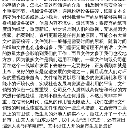
的存储介质，怎么处置这些筛选的介质，触及到信息安全的一
个重要环节。机械设备破碎：选用粉碎设备破碎，纸版文本文
档变为小纸条或是成小残片。针对批量生产的材料能够采用自
身机械设备破碎，信息内容不流失。熔浆再造：将废弃的纸再
度熔为纸桨，重塑新纸。针对通常到人们的重视，无论是因为
搬家、档案到期、资料更新还是任何其他原因，可能会有大量
文档需要粉碎，文件资料一般都是需要时间的累积，随着时间
的增加文件也会越来越多，我们需要定期清理不然的话，文件
的数量太多会影响到我们的工作，而且文件太多了我们也没地
方放，因为很多文件是我们运用不到的。一家文件销毁公司想
要在这个一线城市发展下去服务一定要做好，正所谓顾客就是
上帝，良好的效应是促进发展的关键之一，而且现在人们对环
保的重视越来越高，文件销毁要以尽可能少的资源消耗和尽可
能小的环境代价，实现社会发展与资源合理利用的平衡，文件
销毁的保密一定要重视，公司及个人质料以高保密和环保的方
式进行销毁处理，绝对不能出现任何泄露，不然后果非常严
重，在信息化时代，信息的作用被无限放大。我们在进行文件
销毁的时候应该重视文件销毁的一些注意措施，在西安市白鹿
原上的前卫镇，做生意的外地人确实不少，浙江人开了一个大
超市，山东人卖“山东炒货”，汉中人卖“汉中凉皮”，还有蓝田
灞源人卖“洋芋糍粑”。其中浙江人开的超市生意是最好