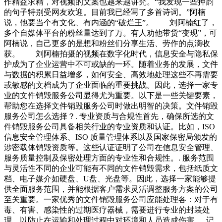
作精益求精，对视频的文案也越来越讲究。“我发现一些押韵
的句子特别受网友欢迎。目前我已经写了多首诗词。”阿楠
说，他要当个有文化、有内涵的“破烂王”。 刘阿楠红了，
多个自媒体平台的粉丝量达到了万。有人劝他带货“变现”，可
阿楠说，自己更多的是想和粉丝们分享生活、劳作的点滴收
获。 刘阿楠拍摄的视频在数字化时代，信息安全与隐私保
护成为了企业运营中不可或缺的一环。随着业务的发展，文件
与数据的积累日益增多，如何安全、高效地处理这些不再需要
或敏感的文档成为了企业面临的重要挑战。因此，选择一家专
业的文件销毁服务公司显得尤为重要。以下是一些关键要素，
帮助您在选择文件销毁服务公司时做出明智的决策。文件销毁
服务公司怎么选择？. 专业资质与合规性首先，确保所选的文
件销毁服务公司具备相关行业的专业资质和认证。比如，ISO
信息安全管理体系、ISO 质量管理体系以及国家保密局颁发的
涉密载体销毁资质等。这些认证证明了公司在信息安全管理、
服务质量控制及保密处理方面的专业性和合规性。. 服务范围
与灵活性不同的企业可能有不同的文件销毁需求，包括纸质文
档、电子媒介如硬盘、U盘、光盘等。因此，选择一家能够提
供全面服务范围，并能根据客户需求灵活调整服务方案的公司
至关重要。一家优秀的文件销毁服务公司应能处理各：对于有
毒、有害、感染性的过期医疗器械，需要进行专业的封装处
理，以防止在运输和处理过程中对环境和人员造成伤害。. 记