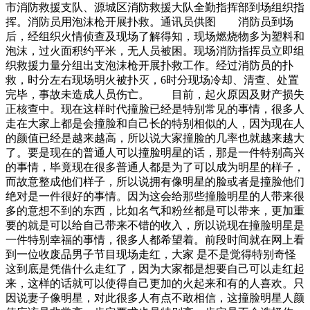
市消防救援支队、源城区消防救援大队全勤指挥部到场组织指
挥。消防员用泡沫枪开展扑救。通讯员供图 消防员到场
后，经组织火情侦查及现场了解得知，现场燃烧物多为塑料和
泡沫，过火面积约平米，无人员被困。现场消防指挥员立即组
织救援力量分组出支泡沫枪开展扑救工作。经过消防员的扑
救，时分左右现场明火被扑灭，6时分现场冷却、清查、处置
完毕，事故未造成人员伤亡。 目前，起火原因及财产损失
正核查中。现在这样时代撞脸已经是特别常见的事情，很多人
走在大家上都是会撞脸和自己长的特别相似的人，因为现在人
的颜值已经是越来越高，所以说大家撞脸的几率也就越来越大
了。要是现在的普通人可以撞脸明星的话，那是一件特别高兴
的事情，毕竟现在很多普通人都是为了可以成为明星的样子，
而故意整成他们样子，所以说拥有像明星的脸或者是撞脸他们
绝对是一件很好的事情。因为这会给那些撞脸明星的人带来很
多的意想不到的东西，比如名气和粉丝都是可以带来，更加重
要的就是可以给自己带来不错的收入，所以说现在撞脸明星是
一件特别幸福的事情，很多人都希望着。前段时间就在网上看
到一位收废品男子节目现场走红，大家 是不是觉得特别奇怪
这到底是凭借什么走红了，因为大家都是想要自己可以走红起
来，这样的话就可以使得自己更加的火起来和有的人喜欢。只
因说妻子像明星，对此很多人有点不敢相信，这撞脸明星人颜