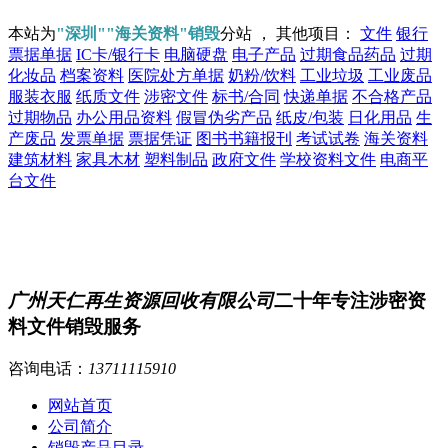
本站为
"深圳""海关资料"销毁
分站 ， 其他项目：
文件
银行
票据单据
IC卡/银行卡
电脑硬盘
电子产品
过期食品药品
过期
化妆品
档案资料
医院处方单据
奶粉/饮料
工业垃圾
工业废品
服装衣服
纸质文件
涉密文件
标书/合同
快递单据
不合格产品
过期物品
办公用品资料
假冒伪劣产品
纸皮/包装
日化用品
生
产废品
发票单据
票据凭证
图书书籍报刊
考试试卷
海关资料
建筑材料
家具木材
塑料制品
政府文件
学校资料文件
电商平
台文件
广州天仁再生资源回收有限公司
二十年专注涉密资
料文件销毁服务
咨询电话：
13711115910
网站首页
公司简介
销毁产品目录